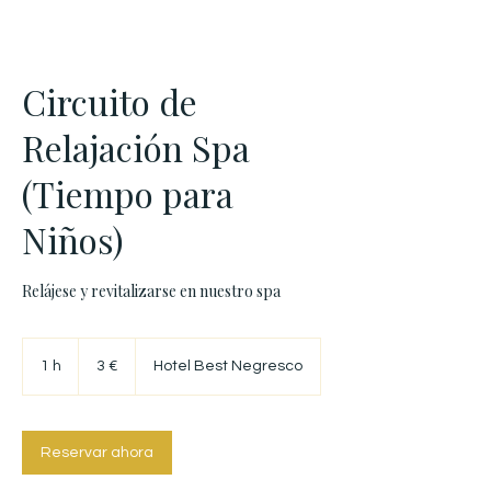
Circuito de
Relajación Spa
(Tiempo para
Niños)
Relájese y revitalizarse en nuestro spa
3
euros
1 h
1
3 €
Hotel Best Negresco
Reservar ahora