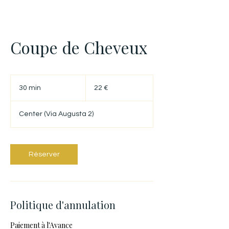
Coupe de Cheveux
22
euros
30 min
3
22 €
0
m
Center (Via Augusta 2)
i
n
Réserver
Politique d'annulation
Paiement à l'Avance