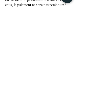
vous, le paiement ne sera pas remboursé.
Cependant, nous tenterons de
reprogrammer votre rendez-vous, ce qui
entraînera une pénalité de 30 % du coût du
service.
En effectuant une réservation, vous
confirmez avoir lu et accepté ces termes et
conditions.
Contact
WhatsApp : +34 610 71 60 76
Email : booking@gowellness.app
Coordonnées
Via Augusta, 2, local 5, Salou, Spain
+34610716076