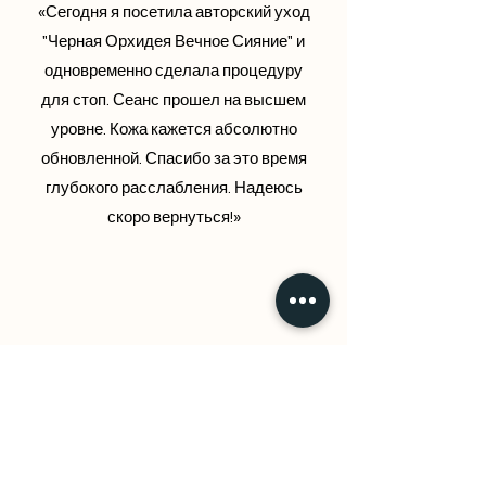
«Сегодня я посетила авторский уход
"Черная Орхидея Вечное Сияние" и
одновременно сделала процедуру
для стоп. Сеанс прошел на высшем
уровне. Кожа кажется абсолютно
обновленной. Спасибо за это время
глубокого расслабления. Надеюсь
скоро вернуться!»
Maarten den Dulk, DE
«Программа "Оживление ног". Я страдаю
нейропатией обеих ног, и благодаря этой
терапии мои ноги словно родились