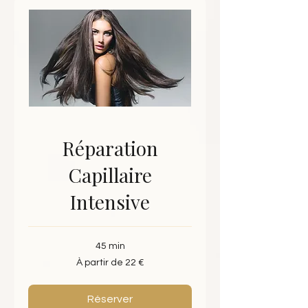
Réparation
Capillaire
Intensive
45 min
À
À partir de 22 €
partir
de
22
euros
Réserver