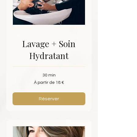
Lavage + Soin
Hydratant
30 min
À
À partir de 18 €
partir
de
18
euros
Réserver