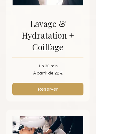
Lavage &
Hydratation +
Coiffage
1 h 30 min
À
À partir de 22 €
partir
de
22
euros
Réserver