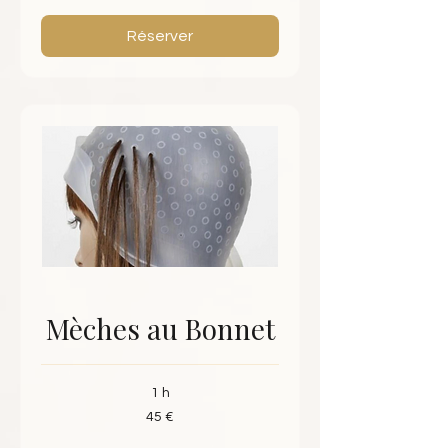
Réserver
Mèches au Bonnet
1 h
45
45 €
euros