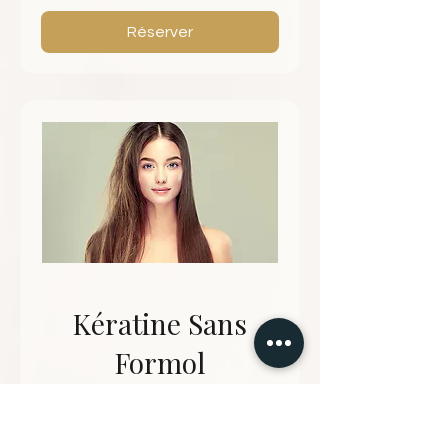
85
euros
Réserver
Kératine Sans
Formol
3 h
À