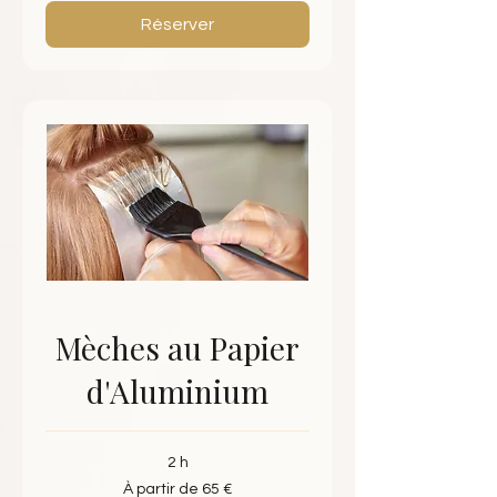
Réserver
Mèches au Papier
d'Aluminium
2 h
À
À partir de 65 €
partir