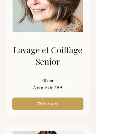
Lavage et Coiffage
Senior
45 min
À
À partir de 18 €
partir
de
18
euros
Réserver